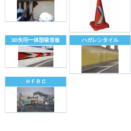
3D矢印一体型吸音板
ハガレンタイル
ＨＦＲＣ