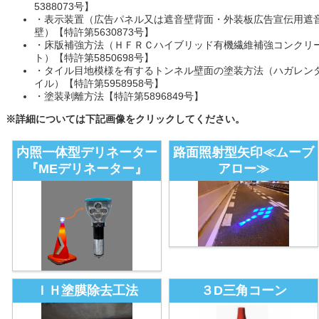
5388073号】
・表示装置（広告パネル又は遮音壁背面・外装板広告宣伝用遮
壁）【特許第5630873号】
・床版補強方法（ＨＦＲＣハイブリッド有機繊維補強コンクリ
ト）【特許第5850698号】
・タイル目地模様を有するトンネル壁面の塗装方法（ハガレン
イル）【特許第5958958号】
・塗装剥離方法【特許第5896849号】
※詳細については下記画像をクリックしてください。
内照一体型デリネーター
路面照射型矢印≪ムーブ
『MEデリネーター』
アロー≫
ＩＨ塗膜除去工法
３D三角コーン