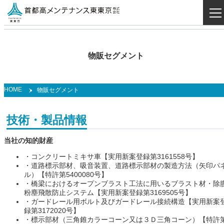
物販セグメント
HOME
物販セグメント
技術・製品情報
当社の知的財産
・コンクリートミキサ車【実用新案登録第3161558号】
・道路標示部材、吸音装置、道路標示部材の製造方法（矢印パ
ル）【特許第5400080号】
・橋梁におけるオープンブラスト工法に用いるブラスト材・除
粉塵飛散防止システム【実用新案登録第3169505号】
・ガードレール用ボルト及びガードレール接続構造【実用新案
録第3172020号】
・標示部材（三角錐カラーコーン又は３Ｄ三角コーン）【特許