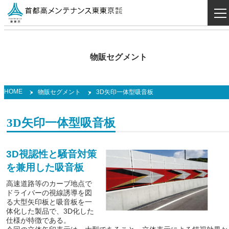
物販セグメント
HOME
物販セグメント
3D矢印一体型吸音板
3D矢印一体型吸音板
3D視認性と騒音対策
を兼用した吸音板
高速道路等のカーブ地点で
ドライバーの視線誘導を図
る大型矢印板と吸音板を一
体化した製品で、3D化した
仕様が特徴である。