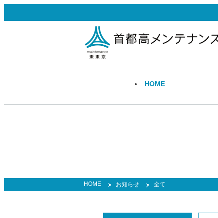
H
OME
事業案内
採用情報
トップ
トップ
高速道路事業
勤務地・福利厚生
技術・製品情報
トップ
インターンシップ
HOME
お知らせ
全て