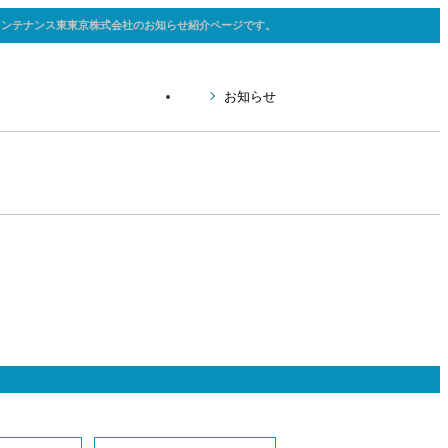
メンテナンス東東京株式会社のお知らせ紹介ページです。
お知らせ
全と品質管理
員紹介
用Q&A