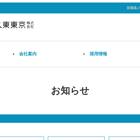
首都高
会
社案内
採
用情報
お知らせ
関連事業
業務内容
安
社
採
募集要項