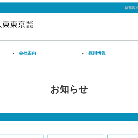
首都高
会
社案内
採
用情報
お知らせ
関連事業
業務内容
安
社
採
募集要項