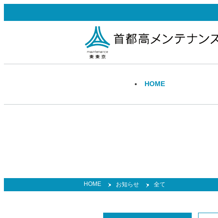
H
OME
事業案内
採用情報
トップ
トップ
高速道路事業
勤務地・福利厚生
技術・製品情報
トップ
インターンシップ
HOME
お知らせ
全て