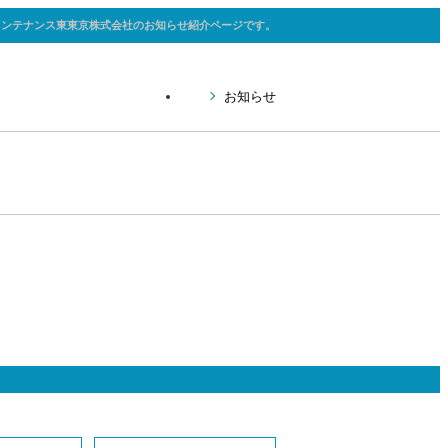
メンテナンス東東京株式会社のお知らせ紹介ページです。
お知らせ
全と品質管理
員紹介
用Q&A